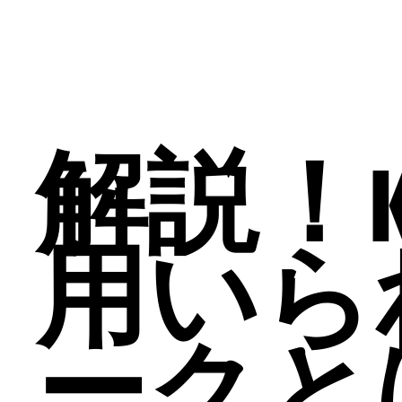
解説！K
用いら