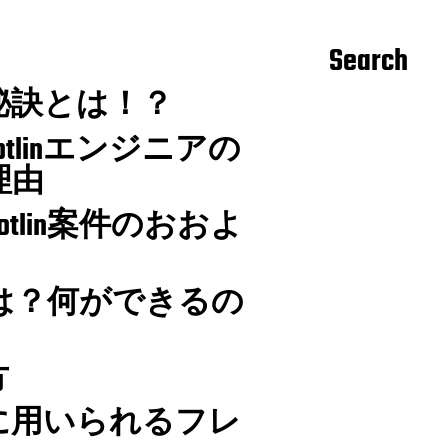
Search
る秘訣とは！？
tlinエンジニアの
理由
tlin案件のおおよ
nとは？何ができるの
方
開発に用いられるフレ