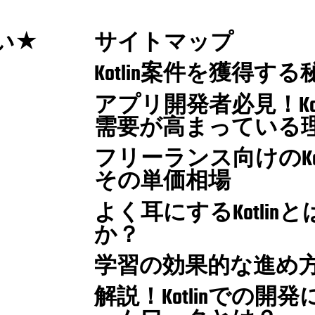
たい★
サイトマップ
Kotlin案件を獲得す
アプリ開発者必見！Ko
需要が高まっている
フリーランス向けのKo
その単価相場
よく耳にするKotli
か？
学習の効果的な進め
解説！Kotlinでの