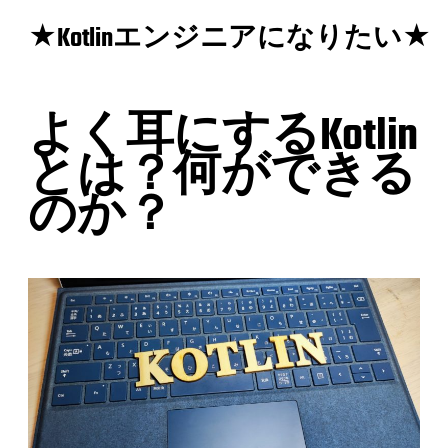
★Kotlinエンジニアになりたい★
よく耳にするKotlin
とは？何ができる
のか？